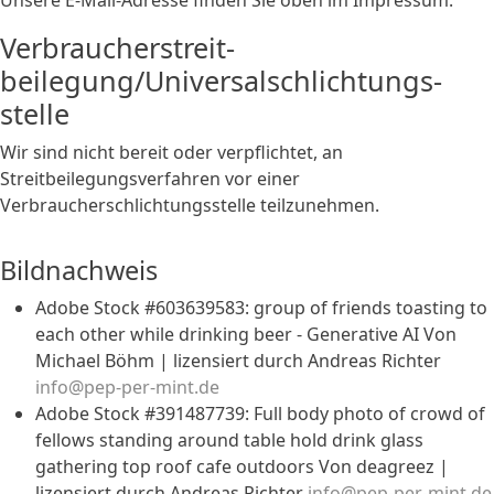
Unsere E-Mail-Adresse finden Sie oben im Impressum.
Verbraucher­streit­
beilegung/Universal­schlichtungs­
stelle
Wir sind nicht bereit oder verpflichtet, an
Streitbeilegungsverfahren vor einer
Verbraucherschlichtungsstelle teilzunehmen.
Bildnachweis
Adobe Stock #603639583: group of friends toasting to
each other while drinking beer - Generative AI Von
Michael Böhm | lizensiert durch Andreas Richter
info@pep-per-mint.de
Adobe Stock #391487739: Full body photo of crowd of
fellows standing around table hold drink glass
gathering top roof cafe outdoors Von deagreez |
lizensiert durch Andreas Richter
info@pep-per-mint.de