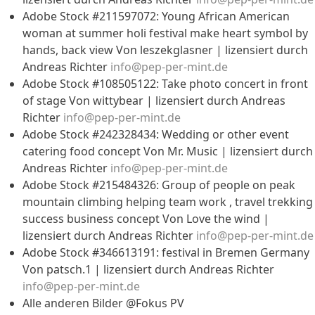
Adobe Stock #211597072: Young African American
woman at summer holi festival make heart symbol by
hands, back view Von leszekglasner | lizensiert durch
Andreas Richter
info@pep-per-mint.de
Adobe Stock #108505122: Take photo concert in front
of stage Von wittybear | lizensiert durch Andreas
Richter
info@pep-per-mint.de
Adobe Stock #242328434: Wedding or other event
catering food concept Von Mr. Music | lizensiert durch
Andreas Richter
info@pep-per-mint.de
Adobe Stock #215484326: Group of people on peak
mountain climbing helping team work , travel trekking
success business concept Von Love the wind |
lizensiert durch Andreas Richter
info@pep-per-mint.de
Adobe Stock #346613191: festival in Bremen Germany
Von patsch.1 | lizensiert durch Andreas Richter
info@pep-per-mint.de
Alle anderen Bilder @Fokus PV