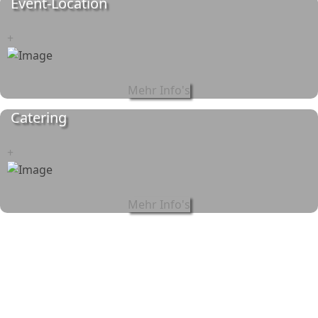
Event-Location
+
Mehr Info's
Catering
+
Mehr Info's